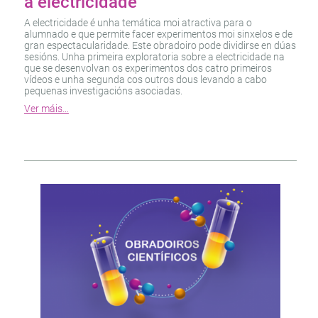
a electricidade
A electricidade é unha temática moi atractiva para o
alumnado e que permite facer experimentos moi sinxelos e de
gran espectacularidade. Este obradoiro pode dividirse en dúas
sesións. Unha primeira exploratoria sobre a electricidade na
que se desenvolvan os experimentos dos catro primeiros
vídeos e unha segunda cos outros dous levando a cabo
pequenas investigacións asociadas.
Ver máis…