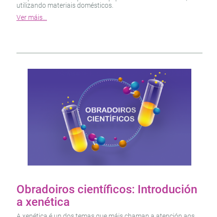
utilizando materiais domésticos.
Ver máis…
Obradoiros científicos: Introdución
a xenética
A xenética é un dos temas que máis chaman a atención aos