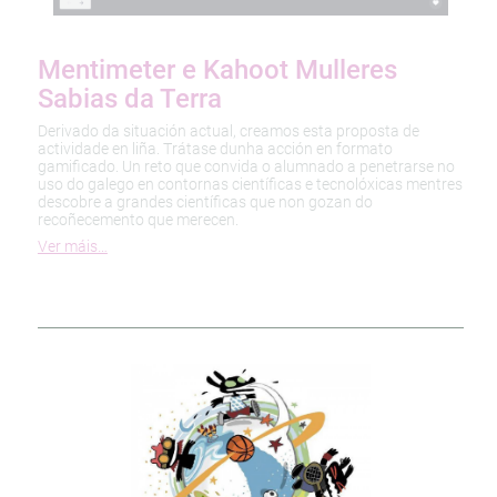
Mentimeter e Kahoot Mulleres
Sabias da Terra
Derivado da situación actual, creamos esta proposta de
actividade en liña. Trátase dunha acción en formato
gamificado. Un reto que convida o alumnado a penetrarse no
uso do galego en contornas científicas e tecnolóxicas mentres
descobre a grandes científicas que non gozan do
recoñecemento que merecen.
Ver máis…