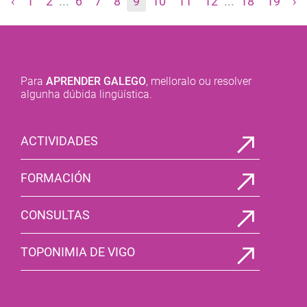
‹
1
2
...
6
7
8
9
10
11
12
...
18
19
›
Para
APRENDER GALEGO
, melloralo ou resolver
algunha dúbida lingüística.
ACTIVIDADES
FORMACIÓN
CONSULTAS
TOPONIMIA DE VIGO