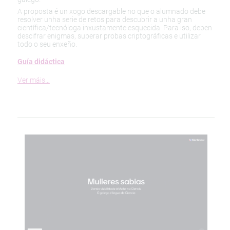
A proposta é un xogo descargable no que o alumnado debe
resolver unha serie de retos para descubrir a unha gran
científica/tecnóloga inxustamente esquecida. Para iso, deben
descifrar enigmas, superar probas criptográficas e utilizar
todo o seu enxeño.
Guía didáctica
Ver máis…