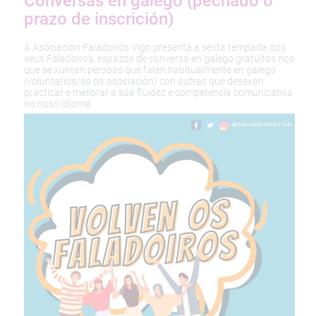
Conversas en galego (pechado o
prazo de inscrición)
A Asociación Faladoiros Vigo presenta a sexta tempada dos
seus Faladoiros, espazos de conversa en galego gratuítos nos
que se xuntan persoas que falan habitualmente en galego
(voluntarios/as da asociación) con outras que desexan
practicar e mellorar a súa fluidez e competencia comunicativa
no noso idioma.