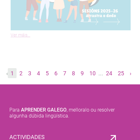
Ver máis…
‹
1
2
3
4
5
6
7
8
9
10
...
24
25
›
Para
APRENDER GALEGO
, melloralo ou resolver
algunha dúbida lingüística.
ACTIVIDADES