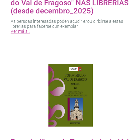
do Val de Fragoso" NAS LIBRERÍAS
(desde decembro_2025)
As persoas interesadas poden acudir e/ou dirixirse a estas
librerías para facerse cun exemplar
Ver máis…