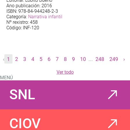
Editorial: Lobito Bueno
Ano publicación: 2016
ISBN: 978-84-944248-2-3
Categoría:
Narrativa infantil
Nº rexistro: 458
Código: INF-120
‹
1
2
3
4
5
6
7
8
9
10
...
248
249
›
Ver todo
MENÚ
SNL
CIOV