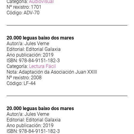
Categoría:
Audiovisual
12
Teatro
Nº rexistro: 1701
Código: ADV-70
102
Toponimia
20.000 leguas baixo dos mares
Autor/a: Jules Verne
Editorial: Editorial Galaxia
Ano publicación: 2019
ISBN: 978-84-9151-182-3
Categoría:
Lectura Fácil
Nota: Adaptación da Asociación Juan XXIII
Nº rexistro: 2008
Código: LF-44
20.000 leguas baixo dos mares
Autor/a: Jules Verne
Editorial: Editorial Galaxia
Ano publicación: 2019
ISBN: 978-84-9151-182-3