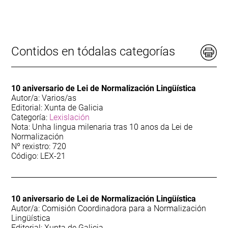
170
Audiovisual
77
Biografía. Autores e autoras galegas
Contidos en tódalas categorías
13
Deportes
10 aniversario de Lei de Normalización Lingüística
314
Dicionario
Autor/a: Varios/as
Editorial: Xunta de Galicia
Categoría:
Lexislación
67
Etnografía
Nota: Unha lingua milenaria tras 10 anos da Lei de
Normalización
Nº rexistro: 720
38
Galiza-Portugal
Código: LEX-21
123
Guía
10 aniversario de Lei de Normalización Lingüística
79
Lectura Fácil
Autor/a: Comisión Coordinadora para a Normalización
Lingüística
70
Editorial: Xunta de Galicia