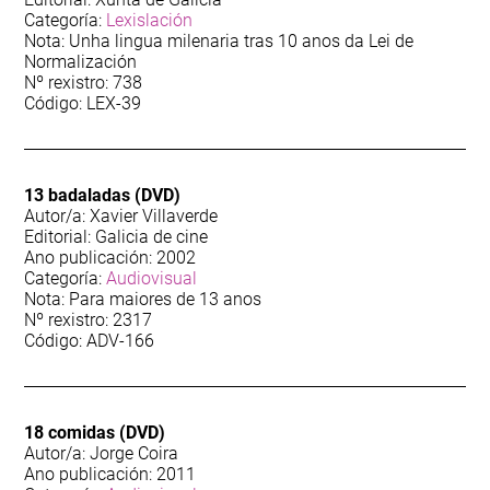
Lexislación
Categoría:
Lexislación
Nota: Unha lingua milenaria tras 10 anos da Lei de
104
Lingua
Normalización
Nº rexistro: 738
Código: LEX-39
78
Linguaxe administrativa
314
Narrativa
13 badaladas (DVD)
Autor/a: Xavier Villaverde
455
Narrativa infantil
Editorial: Galicia de cine
Ano publicación: 2002
Categoría:
Audiovisual
154
Narrativa xuvenil
Nota: Para maiores de 13 anos
Nº rexistro: 2317
75
Código: ADV-166
Pedagoxía
99
Poesía
18 comidas (DVD)
Autor/a: Jorge Coira
145
Sociolingüística
Ano publicación: 2011