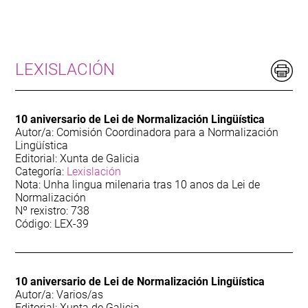
170
Audiovisual
77
Biografía. Autores e autoras galegas
LEXISLACIÓN
13
Deportes
10 aniversario de Lei de Normalización Lingüística
314
Dicionario
Autor/a: Comisión Coordinadora para a Normalización
Lingüística
Editorial: Xunta de Galicia
67
Etnografía
Categoría:
Lexislación
Nota: Unha lingua milenaria tras 10 anos da Lei de
Normalización
38
Galiza-Portugal
Nº rexistro: 738
Código: LEX-39
123
Guía
79
Lectura Fácil
10 aniversario de Lei de Normalización Lingüística
Autor/a: Varios/as
70
Editorial: Xunta de Galicia