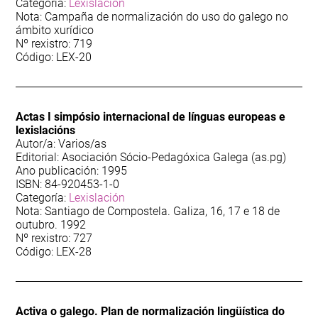
Categoría:
Lexislación
12
Teatro
Nota: Campaña de normalización do uso do galego no
ámbito xurídico
Nº rexistro: 719
102
Toponimia
Código: LEX-20
Actas I simpósio internacional de línguas europeas e
lexislacións
Autor/a: Varios/as
Editorial: Asociación Sócio-Pedagóxica Galega (as.pg)
Ano publicación: 1995
ISBN: 84-920453-1-0
Categoría:
Lexislación
Nota: Santiago de Compostela. Galiza, 16, 17 e 18 de
outubro. 1992
Nº rexistro: 727
Código: LEX-28
Activa o galego. Plan de normalización lingüística do