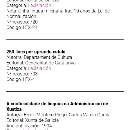
Lexislación
Categoría:
Lexislación
Nota: Unha lingua milenaria tras 10 anos da Lei de
104
Lingua
Normalización
Nº rexistro: 720
Código: LEX-21
78
Linguaxe administrativa
314
Narrativa
250 llocs per aprende català
Autor/a: Departament de Cultura
455
Narrativa infantil
Editorial: Generalitat de Catalunya
Categoría:
Lexislación
Nº rexistro: 703
154
Narrativa xuvenil
Código: LEX-4
75
Pedagoxía
A cooficialidade de linguas na Administración de
99
Poesía
Xustiza
Autor/a: Bieito Montero Prego, Carlos Varela García
Editorial: Xunta de Galicia
145
Sociolingüística
Ano publicación: 1994