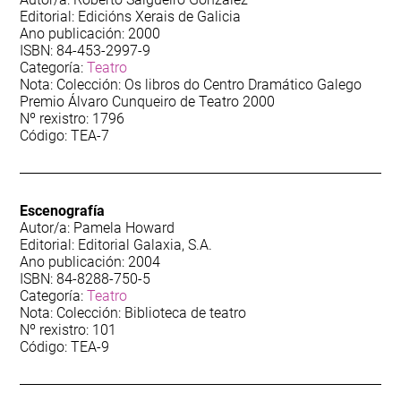
Lexislación
Editorial: Edicións Xerais de Galicia
Ano publicación: 2000
104
Lingua
ISBN: 84-453-2997-9
Categoría:
Teatro
Nota: Colección: Os libros do Centro Dramático Galego
78
Linguaxe administrativa
Premio Álvaro Cunqueiro de Teatro 2000
Nº rexistro: 1796
Código: TEA-7
314
Narrativa
455
Narrativa infantil
Escenografía
Autor/a: Pamela Howard
154
Narrativa xuvenil
Editorial: Editorial Galaxia, S.A.
Ano publicación: 2004
75
ISBN: 84-8288-750-5
Pedagoxía
Categoría:
Teatro
Nota: Colección: Biblioteca de teatro
99
Poesía
Nº rexistro: 101
Código: TEA-9
145
Sociolingüística