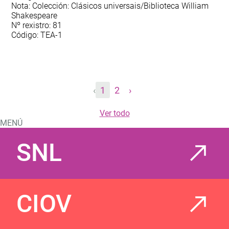
Nota: Colección: Clásicos universais/Biblioteca William
Shakespeare
Nº rexistro: 81
Código: TEA-1
‹
1
2
›
Ver todo
MENÚ
SNL
CIOV