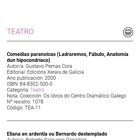
170
Audiovisual
77
Biografía. Autores e autoras galegas
TEATRO
13
Deportes
Comedias paranoicas (Ladraremos, Fábulo, Anatomía
314
Dicionario
dun hipocondríaco)
Autor/a: Gustavo Pernas Cora
Editorial: Edicións Xerais de Galicia
67
Etnografía
Ano publicación: 2000
ISBN: 84-8302-500-0
Categoría:
Teatro
38
Galiza-Portugal
Nota: Colección: Os libros do Centro Dramático Galego
Nº rexistro: 1078
123
Guía
Código: TEA-11
79
Lectura Fácil
Eliana en ardentía ou Bernardo destemplado
70
Autor/a: Roberto Salgueiro González