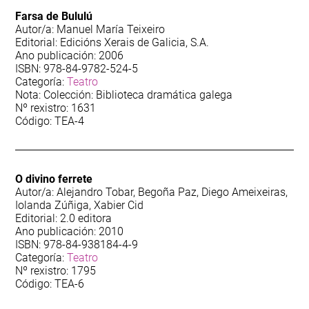
12
Teatro
Farsa de Bululú
Autor/a: Manuel María Teixeiro
Editorial: Edicións Xerais de Galicia, S.A.
102
Toponimia
Ano publicación: 2006
ISBN: 978-84-9782-524-5
Categoría:
Teatro
Nota: Colección: Biblioteca dramática galega
Nº rexistro: 1631
Código: TEA-4
O divino ferrete
Autor/a: Alejandro Tobar, Begoña Paz, Diego Ameixeiras,
Iolanda Zúñiga, Xabier Cid
Editorial: 2.0 editora
Ano publicación: 2010
ISBN: 978-84-938184-4-9
Categoría:
Teatro
Nº rexistro: 1795
Código: TEA-6