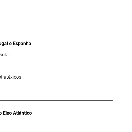
tugal e Espanha
sular
stratéxicos
o Eixo Atlántico