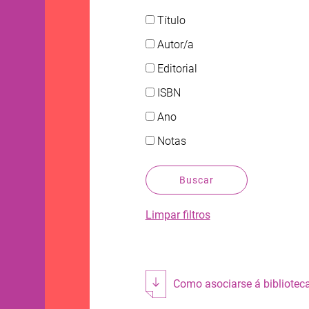
Título
Autor/a
Editorial
ISBN
Ano
Notas
Buscar
Limpar filtros
Como asociarse á biblioteca