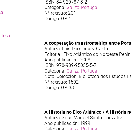
ISBN: 84-920787-8-2
Categoría:
Galiza-Portugal
ca
Nº rexistro: 201
Código: GP-1
oteca
A cooperação transfronteiriça entre Por
Autor/a: Luis Domínguez Castro
Editorial: Eixo Atlántico do Noroeste Penin
Ano publicación: 2008
ISBN: 978-989-95035-5-7
Categoría:
Galiza-Portugal
Nota: Colección: Biblioteca dos Estudos E
Nº rexistro: 1502
Código: GP-33
A Historia no Eixo Atlántico / A História n
Autor/a: Xosé Manuel Souto González
Ano publicación: 1999
Categoría:
Galiza-Portugal