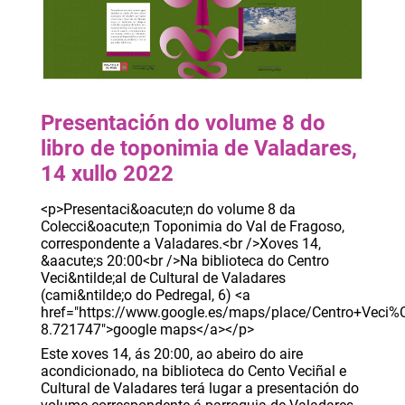
Presentación do volume 8 do
libro de toponimia de Valadares,
14 xullo 2022
<p>Presentaci&oacute;n do volume 8 da
Colecci&oacute;n Toponimia do Val de Fragoso,
correspondente a Valadares.<br />Xoves 14,
&aacute;s 20:00<br />Na biblioteca do Centro
Veci&ntilde;al de Cultural de Valadares
(cami&ntilde;o do Pedregal, 6) <a
href="https://www.google.es/maps/place/Centro+Vec
8.721747">google maps</a></p>
Este xoves 14, ás 20:00, ao abeiro do aire
acondicionado, na biblioteca do Cento Veciñal e
Cultural de Valadares terá lugar a presentación do