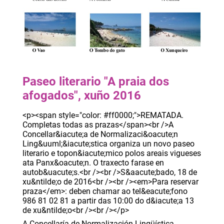
Paseo literario "A praia dos
afogados", xuño 2016
<p><span style="color: #ff0000;">REMATADA.
Completas todas as prazas</span><br />A
Concellar&iacute;a de Normalizaci&oacute;n
Ling&uuml;&iacute;stica organiza un novo paseo
literario e topon&iacute;mico polos areais vigueses
ata Panx&oacute;n. O traxecto farase en
autob&uacute;s.<br /><br />S&aacute;bado, 18 de
xu&ntilde;o de 2016<br /><br /><em>Para reservar
praza</em>: deben chamar ao tel&eacute;fono
986 81 02 81 a partir das 10:00 do d&iacute;a 13
de xu&ntilde;o<br /><br /></p>
A Concellaría de Normalización Lingüística