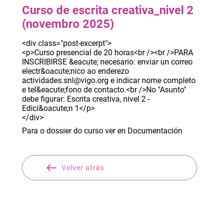
Curso de escrita creativa_nivel 2
(novembro 2025)
<div class="post-excerpt">
<p>Curso presencial de 20 horas<br /><br />PARA
INSCRIBIRSE &eacute; necesario: enviar un correo
electr&oacute;nico ao enderezo
actividades.snl@vigo.org e indicar nome completo
e tel&eacute;fono de contacto.<br />No "Asunto"
debe figurar: Escrita creativa, nivel 2 -
Edici&oacute;n 1</p>
</div>
Para o dossier do curso ver en Documentación
Volver atrás