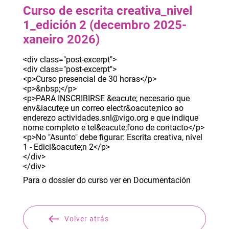
Curso de escrita creativa_nivel
1_edición 2 (decembro 2025-
xaneiro 2026)
<div class="post-excerpt">
<div class="post-excerpt">
<p>Curso presencial de 30 horas</p>
<p>&nbsp;</p>
<p>PARA INSCRIBIRSE &eacute; necesario que
env&iacute;e un correo electr&oacute;nico ao
enderezo actividades.snl@vigo.org e que indique
nome completo e tel&eacute;fono de contacto</p>
<p>No "Asunto" debe figurar: Escrita creativa, nivel
1 - Edici&oacute;n 2</p>
</div>
</div>
Para o dossier do curso ver en Documentación
Volver atrás